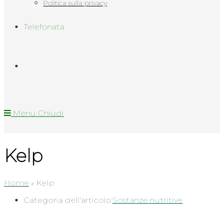
Politica sulla privacy
Telefonata
Menu
Chiudi
Kelp
Home
»
Kelp
Categoria dell'articolo:
Sostanze nutritive