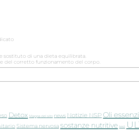
dicato
 sostituto di una dieta equilibrata.
base del corretto funzionamento del corpo.
Oli essenzi
Detox
Notizie NSP
eso
news
Mappa del sito
UL
sostanze nutritive
tario
Sistema nervosa
test