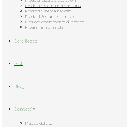
Prodotti Ossa e articolazioni
Prodotti Sistema immunitario
Prodotti Sistema nervoso
Prodotti Sostanze nutritive
Ulteriore assortimento di prodotti
Programmi di salute
Сertificato
Test
Blog
Contatti
Mappa del sito