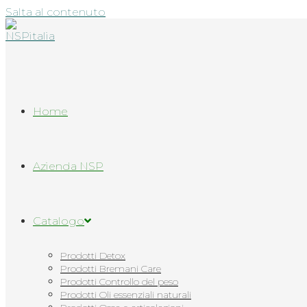
Salta al contenuto
Home
Azienda NSP
Catalogo
Prodotti Detox
Prodotti Bremani Care
Prodotti Controllo del peso
Prodotti Oli essenziali naturali