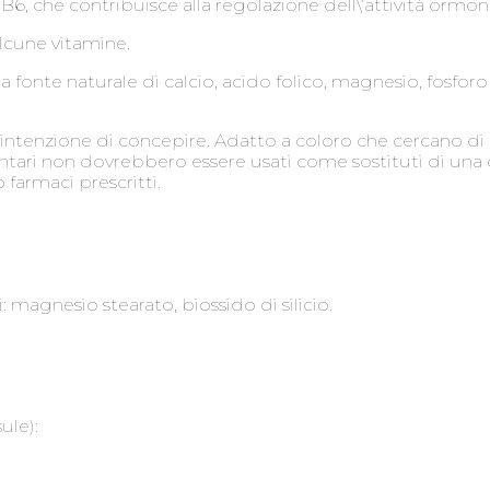
B6, che contribuisce alla regolazione dell\’attività ormona
lcune vitamine.
a fonte naturale di calcio, acido folico, magnesio, fosfo
 intenzione di concepire. Adatto a coloro che cercano di 
entari non dovrebbero essere usati come sostituti di una
farmaci prescritti.
: magnesio stearato, biossido di silicio.
ule):