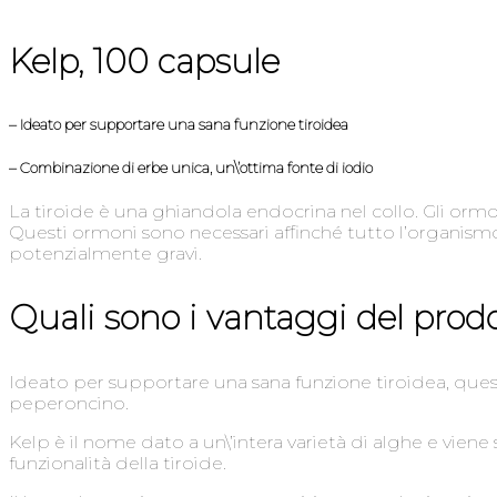
Kelp, 100 capsule
– Ideato per supportare una sana funzione tiroidea
– Combinazione di erbe unica, un\’ottima fonte di iodio
La tiroide è una ghiandola endocrina nel collo. Gli ormoni
Questi ormoni sono necessari affinché tutto l’organismo
potenzialmente gravi.
Quali sono i vantaggi del prod
Ideato per supportare una sana funzione tiroidea, ques
peperoncino.
Kelp è il nome dato a un\’intera varietà di alghe e vien
funzionalità della tiroide.