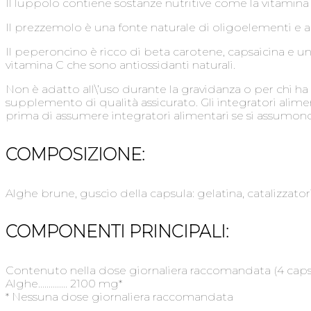
Il luppolo contiene sostanze nutritive come la vitamina 
Il prezzemolo è una fonte naturale di oligoelementi e a
Il peperoncino è ricco di beta carotene, capsaicina e un
vitamina C che sono antiossidanti naturali.
Non è adatto all\’uso durante la gravidanza o per chi ha
supplemento di qualità assicurato. Gli integratori alim
prima di assumere integratori alimentari se si assumono 
COMPOSIZIONE:
Alghe brune, guscio della capsula: gelatina, catalizzatori
COMPONENTI PRINCIPALI:
Contenuto nella dose giornaliera raccomandata (4 caps
Alghe………….. 2100 mg*
* Nessuna dose giornaliera raccomandata