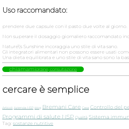
Uso raccomandato:
prendere due capsule con il pasto due volte al giorno.
Non superare il dosaggio giornaliero raccomandato in
Nature\’s Sunshine incoraggia uno stile di vita sano.
Gli integratori alimentari non possono essere usati come
Una dieta equilibrata e uno stile di vita sano sono la 
chiamami
ordine, consultazione
cercare è semplice
Bremani Care
Controllo del p
Articoli
Azienda NSP
blog
Casa
Programmi di salute NSP
Sistema immuni
Qualità
Tag:
sostanze nutritive