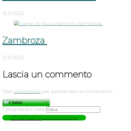
13.10.2022
Zambroza
12.10.2022
Lascia un commento
Devi
connetterti
per pubblicare un commento.
Italian
Cerca nel sito web
chiamami
consultazione