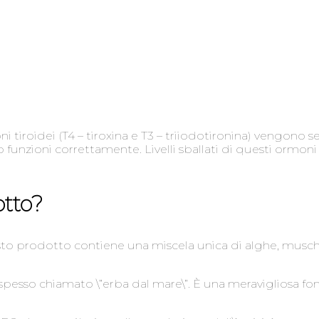
 tiroidei (T4 – tiroxina e T3 – triiodotironina) vengono sec
 funzioni correttamente. Livelli sballati di questi ormo
otto?
to prodotto contiene una miscela unica di alghe, muschio
e spesso chiamato \”erba dal mare\”. È una meravigliosa fo