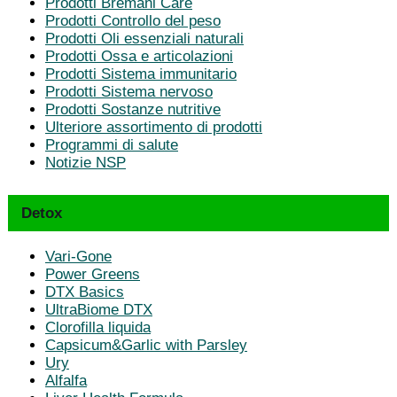
Prodotti Bremani Care
Prodotti Controllo del peso
Prodotti Oli essenziali naturali
Prodotti Ossa e articolazioni
Prodotti Sistema immunitario
Prodotti Sistema nervoso
Prodotti Sostanze nutritive
Ulteriore assortimento di prodotti
Programmi di salute
Notizie NSP
Detox
Vari-Gone
Power Greens
DTX Basics
UltraBiome DTX
Clorofilla liquida
Capsicum&Garlic with Parsley
Ury
Alfalfa