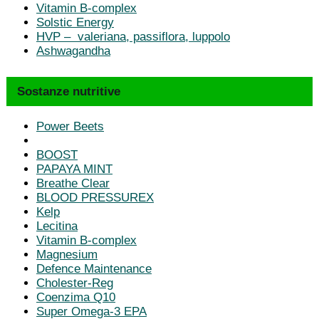
Vitamin B-complex
Solstic Energy
HVP – valeriana, passiflora, luppolo
Ashwagandha
Sostanze nutritive
Power Beets
BOOST
PAPAYA MINT
Breathe Clear
BLOOD PRESSUREX
Kelp
Lecitina
Vitamin B-complex
Magnesium
Defence Maintenance
Cholester-Reg
Coenzima Q10
Super Omega-3 EPA