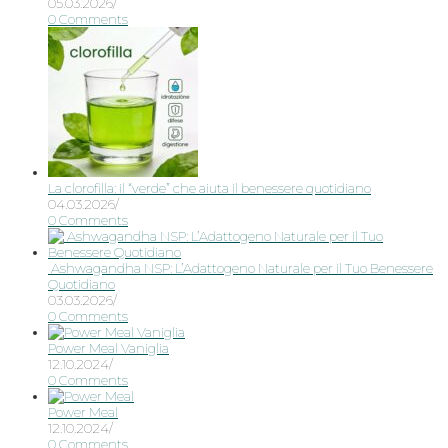
05.03.2026
/
0 Comments
La clorofilla: il “verde” che aiuta il benessere quotidiano
04.03.2026
/
0 Comments
Ashwagandha NSP: L’Adattogeno Naturale per il Tuo Benessere
Quotidiano
03.03.2026
/
0 Comments
Power Meal Vaniglia
12.10.2024
/
0 Comments
Power Meal
12.10.2024
/
0 Comments