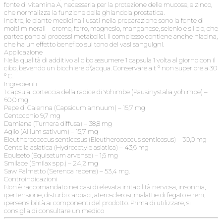
fonte di vitamina A, necessaria per la protezione delle mucose, e zinco,
che normalizza la funzione della ghiandola prostatica.
Inoltre, le piante medicinali usati nella preparazione sono la fonte di
molti minerali – cromo, ferro, magnesio, manganese, selenio e silicio, che
partecipano ai processi metabolici. Il complesso contiene anche niacina,
che ha un effetto benefico sul tono dei vasi sanguigni.
Applicazione
Nella qualità di additivo al cibo assumere 1 capsula 1 volta al giorno con il
cibo, bevendo un bicchiere d\’acqua. Conservare a t ° non superiore a 30
° C.
Ingredienti
1 capsula: corteccia della radice di Yohimbe (Pausinystalia yohimbe) –
60,0 mg
Pepe di Caienna (Capsicum annuum) – 15,7 mg
Centocchio 9,7 mg
Damiana (Turnera diffusa) – 38,8 mg
Aglio (Allium sativum) – 15,7 mg
Eleutherococcus senticosus (Eleutherococcus senticosus) – 30,0 mg
Centella asiatica (Hydrocotyle asiatica) – 43,6 mg
Equiseto (Equisetum arvense) – 1,6 mg
Smilace (Smilax spp.) – 24,2 mg
Saw Palmetto (Serenoa repens) – 53,4 mg.
Controindicazioni
Non è raccomandato nei casi di elevata irritabilità nervosa, insonnia,
ipertensione, disturbi cardiaci, aterosclerosi, malattie di fegato e reni,
ipersensibilità ai componenti del prodotto. Prima di utilizzare, si
consiglia di consultare un medico