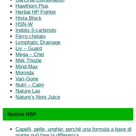
Hawthorn Plus
Herbal HP Fighter
Hista Block
HSN-W
Indolo-3-carbinolo
Ferro chelato
Lymphatic Drainage
Liv – Guard
Mega – Chel
Milk Thistle
Mind-Max
Morinda
Vari-Gone
Nutri – Calm
Nature Lax
Nature’s Noni Juice
Notizie NSP
Capelli, pelle, unghie: perché una formula a base di
piante può fare la differenza