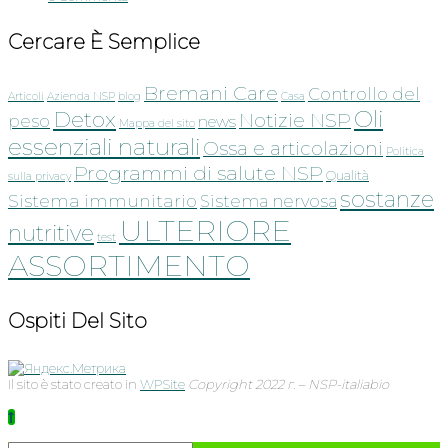
Cercare È Semplice
Bremani Care
Controllo del
Articoli
Azienda NSP
blog
Casa
Oli
Detox
Notizie NSP
peso
news
Mappa del sito
essenziali naturali
Ossa e articolazioni
Politica
Programmi di salute NSP
Qualità
sulla privacy
sostanze
Sistema immunitario
Sistema nervosa
ULTERIORE
nutritive
test
ASSORTIMENTO
Ospiti Del Sito
Il sito è stato creato in
WPSite
Copyright 2022 г. – NSP-italiabio