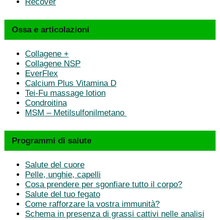
Recover
Ossa e articolazioni
Collagene +
Collagene NSP
EverFlex
Calcium Plus Vitamina D
Tei-Fu massage lotion
Condroitina
MSM – Metilsulfonilmetano
Programmi di salute
Salute del cuore
Pelle, unghie, capelli
Cosa prendere per sgonfiare tutto il corpo?
Salute del tuo fegato
Come rafforzare la vostra immunità?
Schema in presenza di grassi cattivi nelle analisi