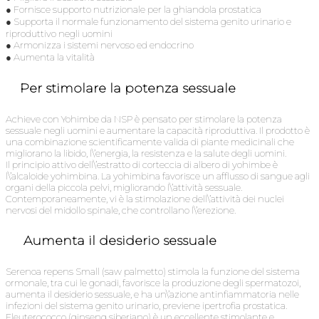
● Fornisce supporto nutrizionale per la ghiandola prostatica
● Supporta il normale funzionamento del sistema genito urinario e
riproduttivo negli uomini
● Armonizza i sistemi nervoso ed endocrino
● Aumenta la vitalità
Per stimolare la potenza sessuale
Achieve con Yohimbe da NSP è pensato per stimolare la potenza
sessuale negli uomini e aumentare la capacità riproduttiva. Il prodotto è
una combinazione scientificamente valida di piante medicinali che
migliorano la libido, l\’energia, la resistenza e la salute degli uomini.
Il principio attivo dell\’estratto di corteccia di albero di yohimbe è
l\’alcaloide yohimbina. La yohimbina favorisce un afflusso di sangue agli
organi della piccola pelvi, migliorando l\’attività sessuale.
Contemporaneamente, vi è la stimolazione dell\’attività dei nuclei
nervosi del midollo spinale, che controllano l\’erezione.
Aumenta il desiderio sessuale
Serenoa repens Small (saw palmetto) stimola la funzione del sistema
ormonale, tra cui le gonadi, favorisce la produzione degli spermatozoi,
aumenta il desiderio sessuale, e ha un\’azione antinfiammatoria nelle
infezioni del sistema genito urinario, previene ipertrofia prostatica.
Eleuterococco (ginseng siberiano) è un eccellente stimolante e