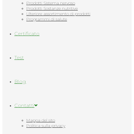
Prodotti Sistema nervoso
Prodotti Sostanze nutritive
Ulteriore assortimento di prodotti
Programmi di salute
Сertificato
Test
Blog
Contatti
Mappa del sito
Politica sulla privacy