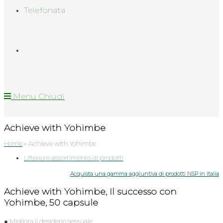
Telefonata
Menu
Chiudi
Achieve with Yohimbe
Home
»
Achieve with Yohimbe
Categoria
Ulteriore assortimento di prodotti
dell'articolo:
Acquista una gamma aggiuntiva di prodotti NSP in Italia
Achieve with Yohimbe, Il successo con
Yohimbe, 50 capsule
● Migliora il desiderio sessuale