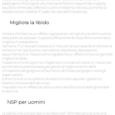
adattogeno. Prolunga la vita, mantiene forte la mascolinità, migliora
equilibrio ormonale, rafforza il cuore e il sistema nervoso, aumenta la
resistenza alle malattie. È usato nei casi dell\’impotenza.
Migliora la libido
Smilace (Smilax) ha un effetto rigenerante nei casi di una diminuzione
della potenza sessuale. Supporta efficacemente l\’equilibrio ormonale e
migliora il metabolismo.
Damiana (Turnera aphrodisiaca) è nota per la sua capacità di alleviare la
tensione nei casi di ansia, nervosismo, debolezza, depressione,
esaurimento. Con l\’assunzione regolare ha un effetto tonico sui genitali,
migliora la libido.
Il peperoncino di Cayenna e l\’aglio sono conosciuti come un mezzo per
aumentare la potenza sessuale, grazie al miglioramento della
circolazione sanguigna e all\’aumento del flusso sanguigno verso gli
organi pelvici.
Centocchio è un eccellente diuretico e inoltre assorbe i grassi e le
tossine, rimuovendoli dal corpo.
L’equiseto ha un effetto diuretico e stimola la funzione delle ghiandole
endocrine.
NSP per uomini
Le piante che compongono Achieve with Yohimbe sono anche una