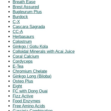
Breath Ease
Brest Assured
Bupleurum Plus
Burdock
C-X
Cascara Sagrada
CC-A
Herbasaurs
Colostrum
Ginkgo / Gotu Kola
Colloidal Minerals with Acai Juice
Coral Calcium
Cordyceps
E-Tea
Chromium Chelate
Ginkgo Long (Biloba)
Osteo Plus
Eight
FC with Dong Quai
Fizz Active
Food Enzymes
Free Amino Acids
Garcinia Combination