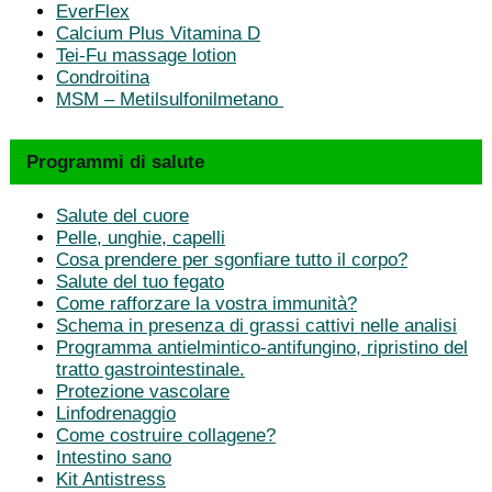
EverFlex
Calcium Plus Vitamina D
Tei-Fu massage lotion
Condroitina
MSM – Metilsulfonilmetano
Programmi di salute
Salute del cuore
Pelle, unghie, capelli
Cosa prendere per sgonfiare tutto il corpo?
Salute del tuo fegato
Come rafforzare la vostra immunità?
Schema in presenza di grassi cattivi nelle analisi
Programma antielmintico-antifungino, ripristino del
tratto gastrointestinale.
Protezione vascolare
Linfodrenaggio
Come costruire collagene?
Intestino sano
Kit Antistress