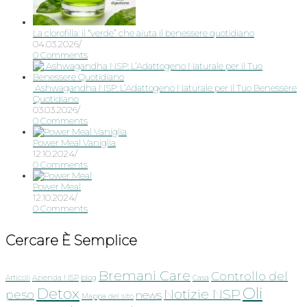
La clorofilla: il “verde” che aiuta il benessere quotidiano
04.03.2026
/
0 Comments
Ashwagandha NSP: L’Adattogeno Naturale per il Tuo Benessere
Quotidiano
03.03.2026
/
0 Comments
Power Meal Vaniglia
12.10.2024
/
0 Comments
Power Meal
12.10.2024
/
0 Comments
Cercare È Semplice
Bremani Care
Controllo del
Articoli
Azienda NSP
blog
Casa
Oli
Detox
Notizie NSP
peso
news
Mappa del sito