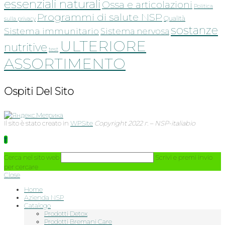
essenziali naturali
Ossa e articolazioni
Politica
Programmi di salute NSP
Qualità
sulla privacy
sostanze
Sistema immunitario
Sistema nervosa
ULTERIORE
nutritive
test
ASSORTIMENTO
Ospiti Del Sito
Il sito è stato creato in
WPSite
Copyright 2022 г. – NSP-italiabio
Cerca nel sito web
Scrivi e premi invio
per cercare
Close
Home
Azienda NSP
Catalogo
Prodotti Detox
Prodotti Bremani Care