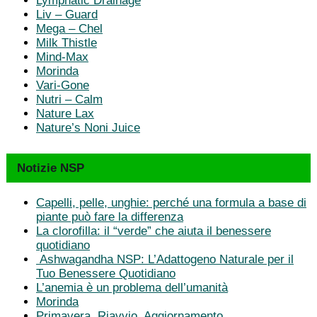
Lymphatic Drainage
Liv – Guard
Mega – Chel
Milk Thistle
Mind-Max
Morinda
Vari-Gone
Nutri – Calm
Nature Lax
Nature’s Noni Juice
Notizie NSP
Capelli, pelle, unghie: perché una formula a base di
piante può fare la differenza
La clorofilla: il “verde” che aiuta il benessere
quotidiano
Ashwagandha NSP: L’Adattogeno Naturale per il
Tuo Benessere Quotidiano
L’anemia è un problema dell’umanità
Morinda
Primavera. Riavvio. Aggiornamento