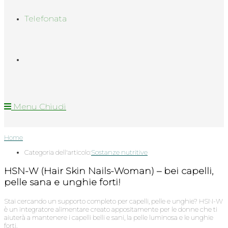
Telefonata
Menu
Chiudi
Home
Categoria dell'articolo:
Sostanze nutritive
HSN-W (Hair Skin Nails-Woman) – bei capelli,
pelle sana e unghie forti!
Stai cercando un supporto completo per capelli, pelle e unghie? HSN-W
è un integratore alimentare creato appositamente per le donne che ti
aiuterà a mantenere i capelli belli e sani, la pelle luminosa e le unghie
forti.