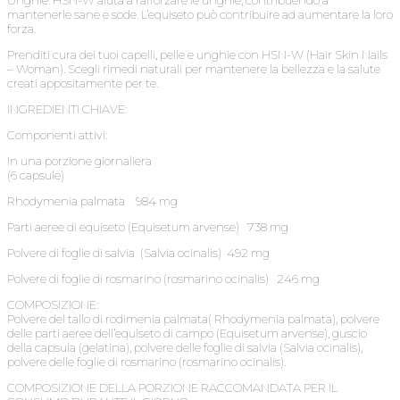
Unghie: HSN-W aiuta a rafforzare le unghie, contribuendo a
mantenerle sane e sode. L’equiseto può contribuire ad aumentare la loro
forza.
Prenditi cura dei tuoi capelli, pelle e unghie con HSN-W (Hair Skin Nails
– Woman). Scegli rimedi naturali per mantenere la bellezza e la salute
creati appositamente per te.
INGREDIENTI CHIAVE:
Componenti attivi:
In una porzione giornaliera
(6 capsule)
Rhodymenia palmata 984 mg
Parti aeree di equiseto (Equisetum arvense) 738 mg
Polvere di foglie di salvia (Salvia ocinalis) 492 mg
Polvere di foglie di rosmarino (rosmarino ocinalis) 246 mg
COMPOSIZIONE:
Polvere del tallo di rodimenia palmata( Rhodymenia palmata), polvere
delle parti aeree dell’equiseto di campo (Equisetum arvense), guscio
della capsula (gelatina), polvere delle foglie di salvia (Salvia ocinalis),
polvere delle foglie di rosmarino (rosmarino ocinalis).
COMPOSIZIONE DELLA PORZIONE RACCOMANDATA PER IL