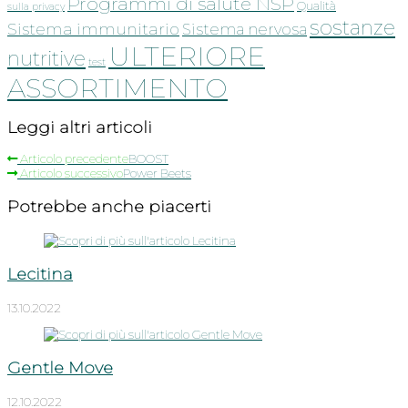
Programmi di salute NSP
Qualità
sulla privacy
sostanze
Sistema immunitario
Sistema nervosa
ULTERIORE
nutritive
test
ASSORTIMENTO
Leggi altri articoli
Articolo precedente
BOOST
Articolo successivo
Power Beets
Potrebbe anche piacerti
Lecitina
13.10.2022
Gentle Move
12.10.2022