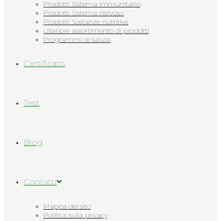
Prodotti Sistema immunitario
Prodotti Sistema nervoso
Prodotti Sostanze nutritive
Ulteriore assortimento di prodotti
Programmi di salute
Сertificato
Test
Blog
Contatti
Mappa del sito
Politica sulla privacy