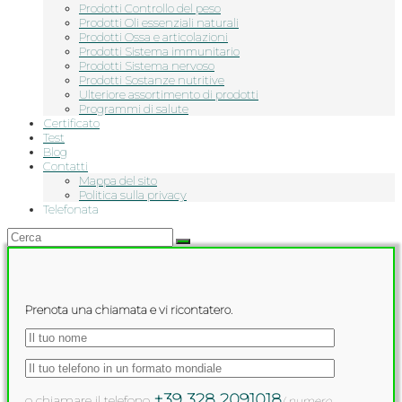
Prodotti Controllo del peso
Prodotti Oli essenziali naturali
Prodotti Ossa e articolazioni
Prodotti Sistema immunitario
Prodotti Sistema nervoso
Prodotti Sostanze nutritive
Ulteriore assortimento di prodotti
Programmi di salute
Сertificato
Test
Blog
Contatti
Mappa del sito
Politica sulla privacy
Telefonata
Prenota una chiamata e vi ricontatero.
+39 328 2091018
o chiamare il telefono
( numero