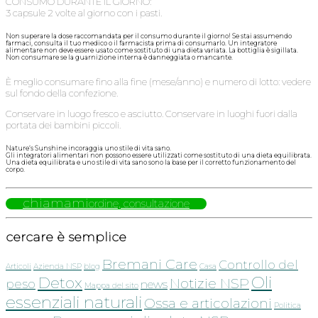
CONSUMO DURANTE IL GIORNO:
3 capsule 2 volte al giorno con i pasti.
Non superare la dose raccomandata per il consumo durante il giorno! Se stai assumendo
farmaci, consulta il tuo medico o il farmacista prima di consumarlo. Un integratore
alimentare non deve essere usato come sostituto di una dieta variata. La bottiglia è sigillata.
Non consumare se la guarnizione interna è danneggiata o mancante.
È meglio consumare fino alla fine (mese/anno) e numero di lotto: vedere
sul fondo della confezione.
Conservare in luogo fresco e asciutto. Conservare in luoghi fuori dalla
portata dei bambini piccoli.
Nature’s Sunshine incoraggia uno stile di vita sano.
Gli integratori alimentari non possono essere utilizzati come sostituto di una dieta equilibrata.
Una dieta equilibrata e uno stile di vita sano sono la base per il corretto funzionamento del
corpo.
chiamami
ordine, consultazione
cercare è semplice
Bremani Care
Controllo del
Articoli
Azienda NSP
blog
Casa
Oli
Detox
Notizie NSP
peso
news
Mappa del sito
essenziali naturali
Ossa e articolazioni
Politica