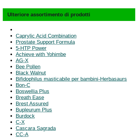
Ulteriore assortimento di prodotti
Caprylic Acid Combination
Prostate Support Formula
5-HTP Power
Achieve with Yohimbe
AG-X
Bee Pollen
Black Walnut
Bifidophilus masticabile per bambini-Herbasaurs
Bon-C
Boswellia Plus
Breath Ease
Brest Assured
Bupleurum Plus
Burdock
C-X
Cascara Sagrada
CC-A