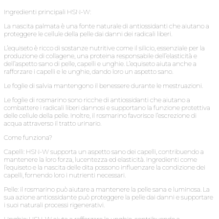
Ingredienti principali HSN-W:
La nascita palmata è una fonte naturale di antiossidanti che aiutano a
proteggere le cellule della pelle dai danni dei radicali liberi.
L’equiseto è ricco di sostanze nutritive come il silicio, essenziale per la
produzione di collagene, una proteina responsabile dell’elasticità e
dell’aspetto sano di pelle, capelli e unghie. L’equiseto aiuta anche a
rafforzare i capelli e le unghie, dando loro un aspetto sano.
Le foglie di salvia mantengono il benessere durante le mestruazioni.
Le foglie di rosmarino sono ricche di antiossidanti che aiutano a
combattere i radicali liberi dannosi e supportano la funzione protettiva
delle cellule della pelle. Inoltre, il rosmarino favorisce l’escrezione di
acqua attraverso il tratto urinario.
Come funziona?
Capelli: HSN-W supporta un aspetto sano dei capelli, contribuendo a
mantenere la loro forza, lucentezza ed elasticità. Ingredienti come
l’equiseto e la nascita delle dita possono influenzare la condizione dei
capelli, fornendo loro i nutrienti necessari.
Pelle: il rosmarino può aiutare a mantenere la pelle sana e luminosa. La
sua azione antiossidante può proteggere la pelle dai danni e supportare
i suoi naturali processi rigenerativi.