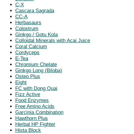
C-X
Cascara Sagrada
CC-A
Herbasaurs
Colostrum
Ginkgo / Gotu Kola
Colloidal Minerals with Acai Juice
Coral Calcium
Cordyceps
E-Tea
Chromium Chelate
Ginkgo Long (Biloba)
Osteo Plus
Eight
FC with Dong Quai
Fizz Active
Food Enzymes
Free Amino Acids
Garcinia Combination
Hawthorn Plus
Herbal HP Fighter
Hista Block