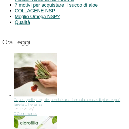
7 motivi per acquistare il succo di aloe
COLLAGENE NSP
Meglio Omega NSP?
Qualità
Ora Leggi
Capelli, pelle, unghie: perché una formula a base di piante può
fare la differenza
05.03.2026
/
0 Comments