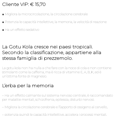
Cliente VIP: € 15,70
● Migliora la microcircolazione, la circolazione cerebrale
● Potenzia le capacità intellettive, la memoria, la velocità di reazione
● Ha un effetto sedativo
La Gotu Kola cresce nei paesi tropicali.
Secondo la classificazione, appartiene alla
stessa famiglia di prezzemolo.
La gotu kola non ha nulla a che fare con la noce di cola e non contiene
stimolanti come la caffeina, ma è ricca di vitamine E, A, B, K, ed è
un’ottima fonte di magnesio.
L’erba per la memoria
– Ha un effetto calmante sul sistema nervoso centrale, è raccomandato
per malattie mentali, schizofrenia, epilessia, disturbi nervosi.
– Migliora la circolazione cerebrale e l\’apporto di ossigeno al cervello,
– potenzia quindi le capacità intellettive, accelera i processi mentali,