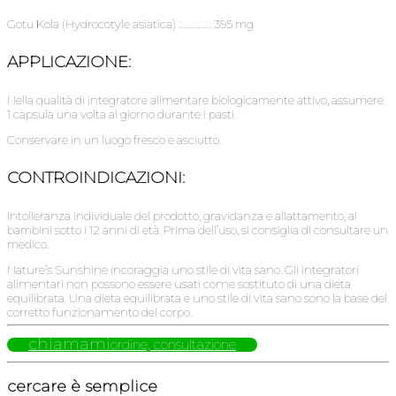
Gotu Kola (Hydrocotyle asiatica) ……………. 395 mg
APPLICAZIONE:
Nella qualità di integratore alimentare biologicamente attivo, assumere
1 capsula una volta al giorno durante i pasti.
Conservare in un luogo fresco e asciutto.
CONTROINDICAZIONI:
intolleranza individuale del prodotto, gravidanza e allattamento, ai
bambini sotto i 12 anni di età. Prima dell’uso, si consiglia di consultare un
medico.
Nature’s Sunshine incoraggia uno stile di vita sano. Gli integratori
alimentari non possono essere usati come sostituto di una dieta
equilibrata. Una dieta equilibrata e uno stile di vita sano sono la base del
corretto funzionamento del corpo.
chiamami
ordine, consultazione
cercare è semplice