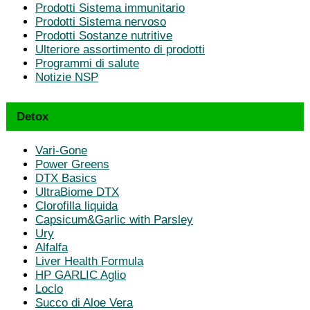
Prodotti Sistema immunitario
Prodotti Sistema nervoso
Prodotti Sostanze nutritive
Ulteriore assortimento di prodotti
Programmi di salute
Notizie NSP
Detox
Vari-Gone
Power Greens
DTX Basics
UltraBiome DTX
Clorofilla liquida
Capsicum&Garlic with Parsley
Ury
Alfalfa
Liver Health Formula
HP GARLIC Aglio
Loclo
Succo di Aloe Vera