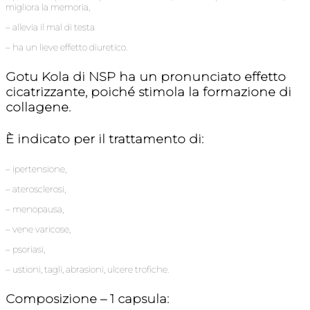
migliora la memoria,
– allevia il mal di testa
– ha un lieve effetto diuretico.
Gotu Kola di NSP ha un pronunciato effetto
cicatrizzante, poiché stimola la formazione di
collagene.
È indicato per il trattamento di:
– ipertensione,
– aterosclerosi,
– menopausa,
– vene varicose,
– psoriasi,
– ustioni, tagli, abrasioni, ulcere trofiche.
Composizione – 1 capsula: