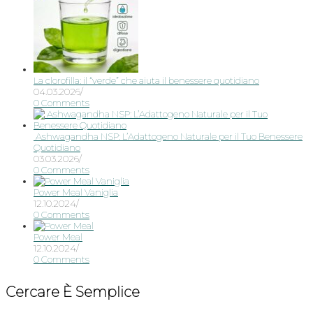
La clorofilla: il “verde” che aiuta il benessere quotidiano
04.03.2026
/
0 Comments
Ashwagandha NSP: L’Adattogeno Naturale per il Tuo Benessere
Quotidiano
03.03.2026
/
0 Comments
Power Meal Vaniglia
12.10.2024
/
0 Comments
Power Meal
12.10.2024
/
0 Comments
Cercare È Semplice