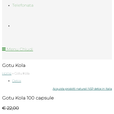
Telefonata
Menu
Chiudi
Gotu Kola
Home
»
Gotu Kola
Categoria
Detox
dell'articolo:
Acquista prodotti naturali NSP detox in Italia
Gotu Kola 100 capsule
€ 22,00