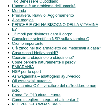
Tuo Benessere Quotidiano
L’anemia è un problema dell’umanità
Morinda
Primavera. Riavvio. Aggiornamento
Aloe magica
PERCHÉ E CHI HA BISOGNO DELLA VITAMINA
E?
13 modi per disintossicare il corpo
Consulente scientifico NSP sulla vitamina C
Cromo importante
C’è zinco nel tuo armadietto dei medicinali a casa?
Cosa sono i bioflavonoidi?
Coenzima-ubiquinolo o ubiquinone?
Come perdere naturalmente il peso?!
EMICRANIA
NSP per lo sport
Ashwagandha – adattogeno ayurvedico
Oli essenziali autentici
La vitamina C è il vincitore del raffreddore e non
solo.
Come Co Q10 aiuta il cuore
Come scegliere integratori alimentari?
PULIZIA DEL ORGANISMO