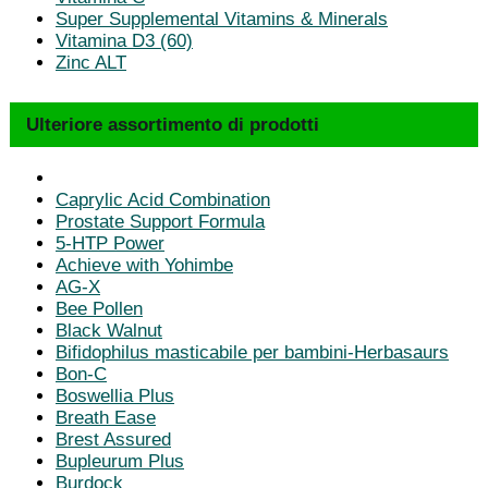
Super Supplemental Vitamins & Minerals
Vitamina D3 (60)
Zinc ALT
Ulteriore assortimento di prodotti
Caprylic Acid Combination
Prostate Support Formula
5-HTP Power
Achieve with Yohimbe
AG-X
Bee Pollen
Black Walnut
Bifidophilus masticabile per bambini-Herbasaurs
Bon-C
Boswellia Plus
Breath Ease
Brest Assured
Bupleurum Plus
Burdock