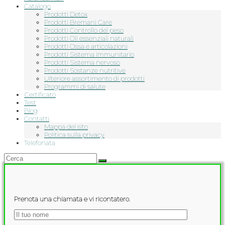
Catalogo
Prodotti Detox
Prodotti Bremani Care
Prodotti Controllo del peso
Prodotti Oli essenziali naturali
Prodotti Ossa e articolazioni
Prodotti Sistema immunitario
Prodotti Sistema nervoso
Prodotti Sostanze nutritive
Ulteriore assortimento di prodotti
Programmi di salute
Сertificato
Test
Blog
Contatti
Mappa del sito
Politica sulla privacy
Telefonata
Prenota una chiamata e vi ricontatero.