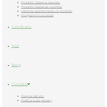
Prodotti Sistema nervoso
Prodotti Sostanze nutritive
Ulteriore assortimento di prodotti
Programmi di salute
Сertificato
Test
Blog
Contatti
Mappa del sito
Politica sulla privacy