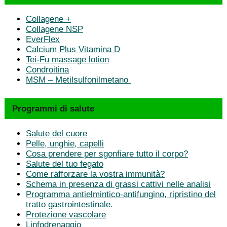
Collagene +
Collagene NSP
EverFlex
Calcium Plus Vitamina D
Tei-Fu massage lotion
Condroitina
MSM – Metilsulfonilmetano
Programmi di salute
Salute del cuore
Pelle, unghie, capelli
Cosa prendere per sgonfiare tutto il corpo?
Salute del tuo fegato
Come rafforzare la vostra immunità?
Schema in presenza di grassi cattivi nelle analisi
Programma antielmintico-antifungino, ripristino del
tratto gastrointestinale.
Protezione vascolare
Linfodrenaggio