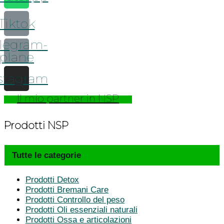
Tiktok
legram-
plane
stagram
Il mio partner in NSP
Prodotti NSP
Tutte le categorie
Prodotti Detox
Prodotti Bremani Care
Prodotti Controllo del peso
Prodotti Oli essenziali naturali
Prodotti Ossa e articolazioni