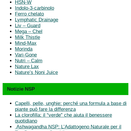
HSN-W
Indolo-3-carbinolo
Ferro chelato
Lymphatic Drainage
Liv – Guard
Mega – Chel
Milk Thistle
Mind-Max
Morinda
Vari-Gone
Nutri – Calm
Nature Lax
Nature’s Noni Juice
Notizie NSP
Capelli, pelle, unghie: perché una formula a base di
piante può fare la differenza
La clorofilla: il “verde” che aiuta il benessere
quotidiano
Ashwagandha NSP: L’Adattogeno Naturale per il