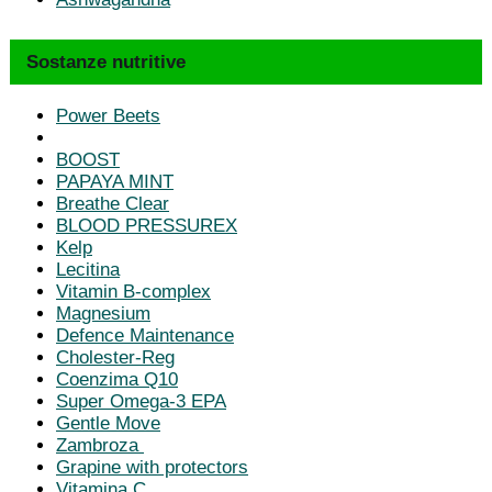
Sostanze nutritive
Power Beets
BOOST
PAPAYA MINT
Breathe Clear
BLOOD PRESSUREX
Kelp
Lecitina
Vitamin B-complex
Magnesium
Defence Maintenance
Cholester-Reg
Coenzima Q10
Super Omega-3 EPA
Gentle Move
Zambroza
Grapine with protectors
Vitamina C