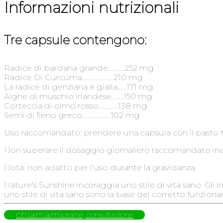
Informazioni nutrizionali
Tre capsule contengono:
Radice di bardana grande………..252 mg
Radice Di Curcuma…………………210 mg
La radice di genziana è gialla……171 mg
Alghe di muschio irlandese……..150 mg
Corteccia di olmo rosso………….138 mg
Semi di fieno greco..……………..102 mg
Uso raccomandato: prendere una capsula con il pasto tr
Non superare il dosaggio giornaliero raccomandato ind
Nota: non adatto per l’uso durante la gravidanza
Nature’s Sunshine incoraggia uno stile di vita sano. Gli
uno stile di vita sano sono la base del corretto funzio
chiamami
ordine, consultazione