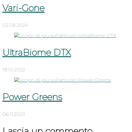
Vari-Gone
02.08.2024
UltraBiome DTX
19.10.2022
Power Greens
06.11.2023
Lascia un commento