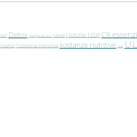
Oli essenzi
Detox
Notizie NSP
eso
news
Mappa del sito
UL
sostanze nutritive
tario
Sistema nervosa
test