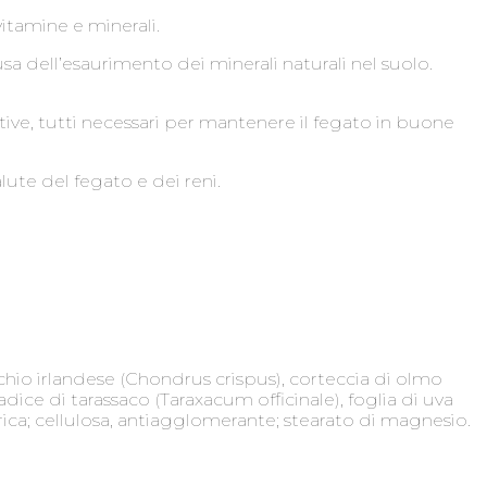
itamine e minerali.
sa dell’esaurimento dei minerali naturali nel suolo.
tive, tutti necessari per mantenere il fegato in buone
lute del fegato e dei reni.
hio irlandese (Chondrus crispus), corteccia di olmo
ice di tarassaco (Taraxacum officinale), foglia di uva
arica; cellulosa, antiagglomerante; stearato di magnesio.