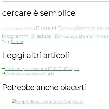
cercare è semplice
Bremani Care
Controllo del p
Articoli
Azienda NSP
blog
Casa
Programmi di salute NSP
Sistema immuni
Qualità
Tag:
Detox
Leggi altri articoli
Articolo precedente
HP GARLIC Aglio
Articolo successivo
Alfalfa
Potrebbe anche piacerti