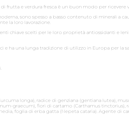
 di frutta e verdura fresca è un buon modo per ricevere v
 moderna, sono spesso a basso contenuto di minerali a cau
nte la loro lavorazione.
 chiave scelti per le loro proprietà antiossidanti e leni
i e ha una lunga tradizione di utilizzo in Europa per la sa
.
urcuma longa), radice di genziana (gentiana lutea), musc
num-graecum), fiori di cartamo (Carthamus tinctorius), rad
a media, foglia di erba gatta (Nepeta cataria). Agente di c