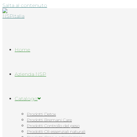
Salta al contenuto
Home
Azienda NSP
Catalogo
Prodotti Detox
Prodotti Bremani Care
Prodotti Controllo del peso
Prodotti Oli essenziali naturali