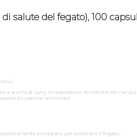
i salute del fegato), 100 capsu
penici
e aroma al curry. Un’esplosione di ricerche nel campo de
 spezie più salutari al mondo!
appositamente sviluppato per sostenere il fegato.