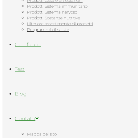
Prodotti Ossa e articolazioni
Prodotti Sistema immunitario
Prodotti Sistema nervoso
Prodotti Sostanze nutritive
Ulteriore assortimento di prodotti
Programmi di salute
Сertificato
Test
Blog
Contatti
Mappa del sito