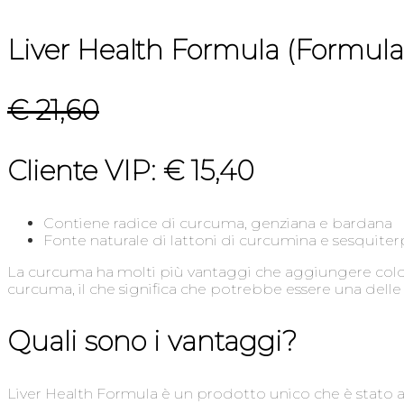
Liver Health Formula (Formula d
€ 21,60
Cliente VIP: € 15,40
Contiene radice di curcuma, genziana e bardana
Fonte naturale di lattoni di curcumina e sesquiter
La curcuma ha molti più vantaggi che aggiungere colore 
curcuma, il che significa che potrebbe essere una delle
Quali sono i vantaggi?
Liver Health Formula è un prodotto unico che è stato 