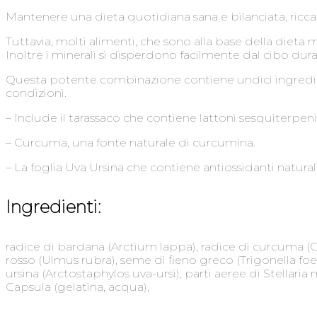
Mantenere una dieta quotidiana sana e bilanciata, ricca
Tuttavia, molti alimenti, che sono alla base della dieta
Inoltre i minerali si disperdono facilmente dal cibo dura
Questa potente combinazione contiene undici ingredienti
condizioni.
– Include il tarassaco che contiene lattoni sesquiterpenic
– Curcuma, una fonte naturale di curcumina.
– La foglia Uva Ursina che contiene antiossidanti naturali
Ingredienti:
radice di bardana (Arctium lappa), radice di curcuma (C
rosso (Ulmus rubra), seme di fieno greco (Trigonella foe
ursina (Arctostaphylos uva-ursi), parti aeree di Stellari
Capsula (gelatina, acqua),