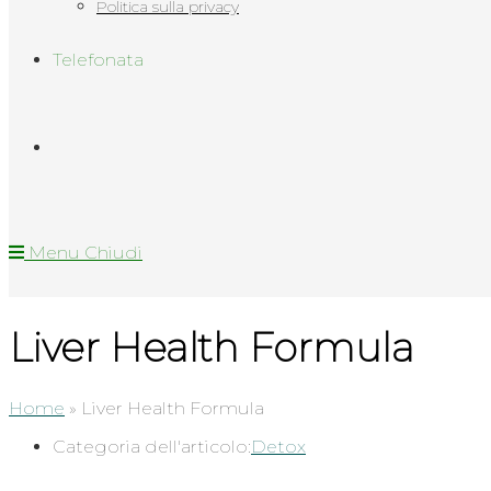
Politica sulla privacy
Telefonata
Menu
Chiudi
Liver Health Formula
Home
»
Liver Health Formula
Categoria dell'articolo:
Detox