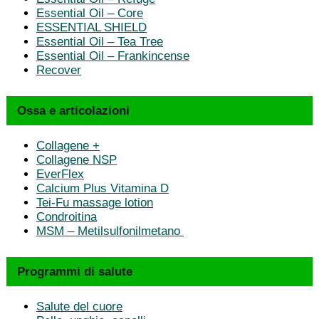
Essential Oil – Core
ESSENTIAL SHIELD
Essential Oil – Tea Tree
Essential Oil – Frankincense
Recover
Ossa e articolazioni
Collagene +
Collagene NSP
EverFlex
Calcium Plus Vitamina D
Tei-Fu massage lotion
Condroitina
MSM – Metilsulfonilmetano
Programmi di salute
Salute del cuore