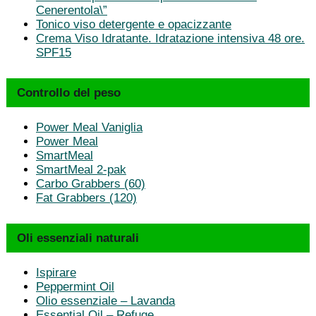
Cenerentola\”
Tonico viso detergente e opacizzante
Crema Viso Idratante. Idratazione intensiva 48 ore.
SPF15
Controllo del peso
Power Meal Vaniglia
Power Meal
SmartMeal
SmartMeal 2-pak
Carbo Grabbers (60)
Fat Grabbers (120)
Oli essenziali naturali
Ispirare
Peppermint Oil
Olio essenziale – Lavanda
Essential Oil – Refuge