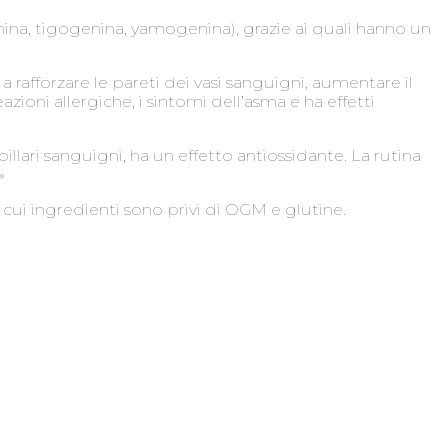
ina, tigogenina, yamogenina), grazie ai quali hanno un
 rafforzare le pareti dei vasi sanguigni, aumentare il
ioni allergiche, i sintomi dell’asma e ha effetti
illari sanguigni, ha un effetto antiossidante. La rutina
»
cui ingredienti sono privi di OGM e glutine.