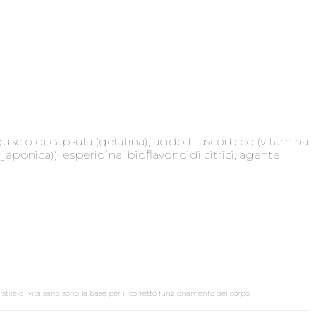
uscio di capsula (gelatina), acido L-ascorbico (vitamina
aponica)), esperidina, bioflavonoidi citrici, agente
stile di vita sano sono la base per il corretto funzionamento del corpo.