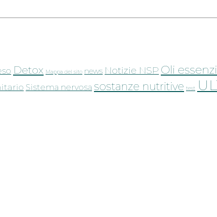
Oli essenzi
Detox
Notizie NSP
eso
news
Mappa del sito
UL
sostanze nutritive
tario
Sistema nervosa
test