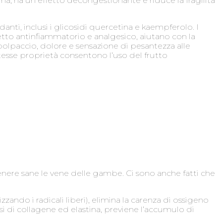
na, ha un effetto decongestionante e riduce la fragilità
danti, inclusi i glicosidi quercetina e kaempferolo. I
etto antinfiammatorio e analgesico, aiutano con la
 polpaccio, dolore e sensazione di pesantezza alle
tesse proprietà consentono l’uso del frutto
tenere sane le vene delle gambe. Ci sono anche fatti che
zando i radicali liberi), elimina la carenza di ossigeno
tesi di collagene ed elastina, previene l’accumulo di