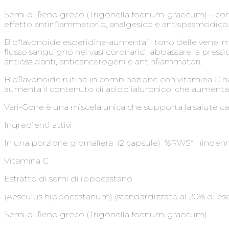
Semi di fieno greco (Trigonella foenum-graecum) – cont
effetto antinfiammatorio, analgesico e antispasmodico
Bioflavonoide esperidina-aumenta il tono delle vene, migl
flusso sanguigno nei vasi coronarici, abbassare la pressi
antiossidanti, anticancerogeni e antinfiammatori.
Bioflavonoide rutina-in combinazione con vitamina C ha la
aumenta il contenuto di acido ialuronico, che aumenta l’e
Vari-Gone è una miscela unica che supporta la salute ca
Ingredienti attivi
In una porzione giornaliera (2 capsule) %RWS* (indenni
Vitamina C 97 mg
Estratto di semi di ippocastano
(Aesculus hippocastanum) (standardizzato al 20% di
Semi di fieno greco (Trigonella foenum-gra