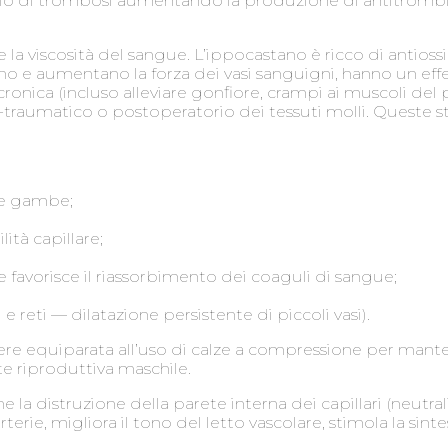
ischio di trombosi aumentando la produzione di antitrombi
 la viscosità del sangue. L’ippocastano è ricco di antiossi
smo e aumentano la forza dei vasi sanguigni, hanno un eff
ronica (incluso alleviare gonfiore, crampi ai muscoli del
-traumatico o postoperatorio dei tessuti molli. Queste s
lle gambe;
lità capillare;
e favorisce il riassorbimento dei coaguli di sangue;
 e reti — dilatazione persistente di piccoli vasi).
essere equiparata all’uso di calze a compressione per man
e riproduttiva maschile.
a distruzione della parete interna dei capillari (neutraliz
arterie, migliora il tono del letto vascolare, stimola la sin