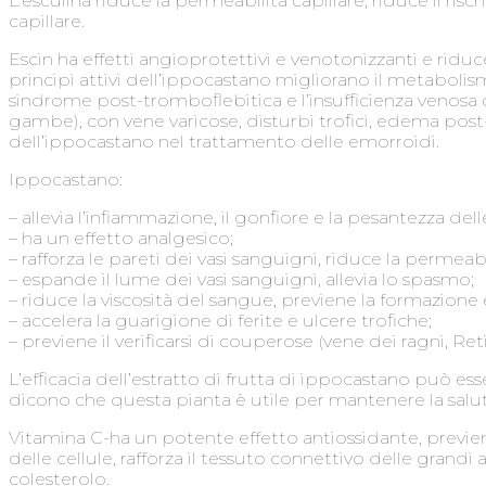
L’esculina riduce la permeabilità capillare, riduce il r
capillare.
Escin ha effetti angioprotettivi e venotonizzanti e riduce
principi attivi dell’ippocastano migliorano il metaboli
sindrome post-tromboflebitica e l’insufficienza venosa c
gambe), con vene varicose, disturbi trofici, edema post
dell’ippocastano nel trattamento delle emorroidi.
Ippocastano:
– allevia l’infiammazione, il gonfiore e la pesantezza de
– ha un effetto analgesico;
– rafforza le pareti dei vasi sanguigni, riduce la permeabi
– espande il lume dei vasi sanguigni, allevia lo spasmo;
– riduce la viscosità del sangue, previene la formazione 
– accelera la guarigione di ferite e ulcere trofiche;
– previene il verificarsi di couperose (vene dei ragni, Reti
L’efficacia dell’estratto di frutta di ippocastano può 
dicono che questa pianta è utile per mantenere la salut
Vitamina C-ha un potente effetto antiossidante, previene l
delle cellule, rafforza il tessuto connettivo delle grandi 
colesterolo.