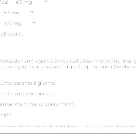
japonica) 60 mg **
g **
0 mg **
gli adulti.
pocastanum), agente secco (cellulosa microcristallina), g
aecum), rutina (dalla tazza di perle giapponesi (Sophora j
umo durante il giorno:
iornaliera raccomandata.
 farmacista prima di consumarlo
ambini
ono essere utilizzati come sostituto di una dieta equilibrata. Una dieta equilibrata e uno 