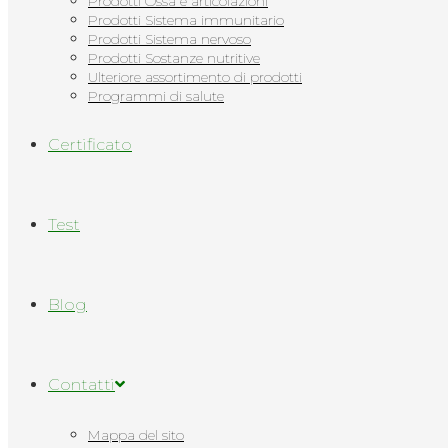
Prodotti Ossa e articolazioni
Prodotti Sistema immunitario
Prodotti Sistema nervoso
Prodotti Sostanze nutritive
Ulteriore assortimento di prodotti
Programmi di salute
Сertificato
Test
Blog
Contatti
Mappa del sito