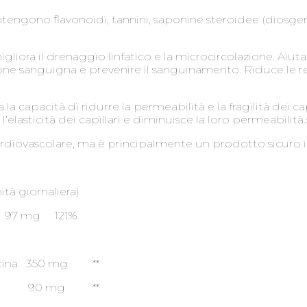
engono flavonoidi, tannini, saponine steroidee (diosgen
.
iora il drenaggio linfatico e la microcircolazione. Aiuta a
one sanguigna e prevenire il sanguinamento. Riduce le reaz
 capacità di ridurre la permeabilità e la fragilità dei cap
lasticità dei capillari e diminuisce la loro permeabilità.
rdiovascolare, ma è principalmente un prodotto sicuro i 
tà giornaliera)
 121%
 escina 350 mg **
ecum) 90 mg **