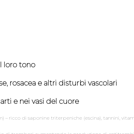
l loro tono
e, rosacea e altri disturbi vascolari
rti e nei vasi del cuore
 ricco di saponine triterpeniche (escina), tannini, vitami