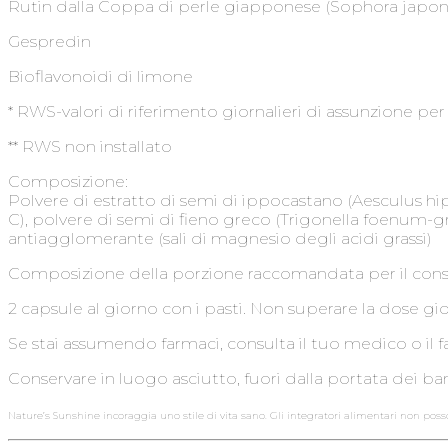
Rutin dalla Coppa di perle giapponese (Sophora 
Gespredin 8,4 m
Bioflavonoidi di limone 6
* RWS-valori di riferimento giornalieri di assunzione per 
** RWS non installato
Composizione:
Polvere di estratto di semi di ippocastano (Aesculus hip
C), polvere di semi di fieno greco (Trigonella foenum-gr
antiagglomerante (sali di magnesio degli acidi grassi)
Composizione della porzione raccomandata per il cons
2 capsule al giorno con i pasti. Non superare la dose g
Se stai assumendo farmaci, consulta il tuo medico o il
Conservare in luogo asciutto, fuori dalla portata dei b
Nature’s Sunshine incoraggia uno stile di vita sano. Gli integratori alimentari non poss