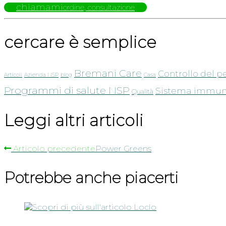
chiamami
ordine, consultazione
cercare è semplice
Bremani Care
Controllo del p
Articoli
Azienda NSP
blog
Casa
Programmi di salute NSP
Sistema immuni
Qualità
Leggi altri articoli
Articolo precedente
Power Greens
Potrebbe anche piacerti