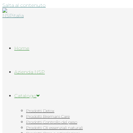
Salta al contenuto
Home
Azienda NSP
Catalogo
Prodotti Detox
Prodotti Bremani Care
Prodotti Controllo del peso
Prodotti Oli essenziali naturali