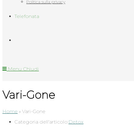
Politica sulla privacy
Telefonata
Menu
Chiudi
Vari-Gone
Home
»
Vari-Gone
Categoria dell'articolo:
Detox