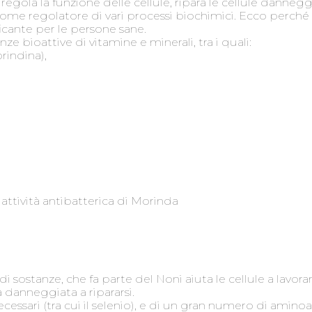
regola la funzione delle cellule, ripara le cellule dannegg
e come regolatore di vari processi biochimici. Ecco perch
icante per le persone sane.
ze bioattive di vitamine e minerali, tra i quali:
rindina),
attività antibatterica di Morinda
sostanze, che fa parte del Noni aiuta le cellule a lavorar
la danneggiata a ripararsi.
ssari (tra cui il selenio), e di un gran numero di aminoaci