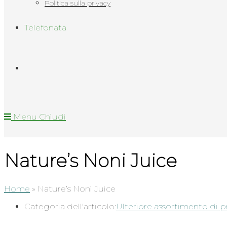
Politica sulla privacy
Telefonata
Menu
Chiudi
Nature’s Noni Juice
Home
»
Nature’s Noni Juice
Categoria dell'articolo:
Ulteriore assortimento di p