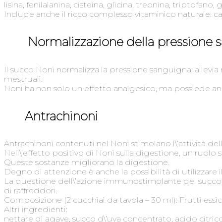
lisina, fenilalanina, cisteina, glicina, treonina, triptofano, 
Include anche il ricco complesso vitaminico naturale: ca
Normalizzazione della pressione 
Il succo Noni normalizza la pressione sanguigna; allevia n
mestruali.
Noni ha non solo un effetto analgesico, ma possiede an
Antrachinoni
Antrachinoni contenuti nel Noni stimolano l\’attività de
Nell\’effetto positivo di Noni sulla digestione, un ruolo 
Queste sostanze migliorano la digestione.
Degno di attenzione è anche la possibilità di utilizzare
La questione dell\’azione immunostimolante del succo 
di raffreddori.
Composizione (2 cucchiai da tavola – 30 ml): Frutti essic
Altri ingredienti:
nettare di agave, succo d\’uva concentrato, acido citrico