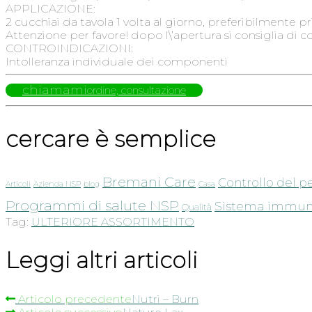
APPLICAZIONE:
2 cucchiai da tavola 1 volta al giorno, preferibilmente p
Attenzione per favore! dopo l\’apertura si consiglia di co
CONTROINDICAZIONI:
Intolleranza individuale dei componenti
chiamami
ordine, consultazione
cercare è semplice
Bremani Care
Controllo del p
Articoli
Azienda NSP
blog
Casa
Programmi di salute NSP
Sistema immuni
Qualità
Tag:
ULTERIORE ASSORTIMENTO
Leggi altri articoli
Articolo precedente
Nutri – Burn