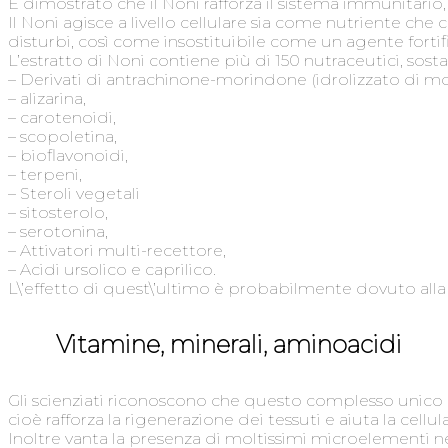
È dimostrato che il Noni rafforza il sistema immunitario, 
Il Noni agisce a livello cellulare sia come nutriente ch
disturbi, così come insostituibile come un agente fortif
L’estratto di Noni contiene più di 150 nutraceutici, sostan
– Derivati ​​di antrachinone-morindone (idrolizzato di mo
– alizarina,
– carotenoidi,
– scopoletina,
– bioflavonoidi,
– terpeni,
– Steroli vegetali
– sitosterolo,
– serotonina,
– Attivatori multi-recettore,
– Acidi ursolico e caprilico.
L\’effetto di quest\’ultimo è probabilmente dovuto alla 
Vitamine, minerali, aminoacidi
Gli scienziati riconoscono che questo complesso unico di 
cioè rafforza la rigenerazione dei tessuti e aiuta la cellu
Inoltre vanta la presenza di moltissimi microelementi nece