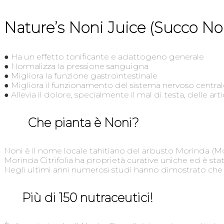
Nature’s Noni Juice (Succo Non
● Ha un effetto tonificante e adattogeno generale
● Normalizza la pressione sanguigna
● Migliora la funzione gastrointestinale
● Migliora il funzionamento del sistema nervoso central
● Allevia il dolore, specialmente il mal di testa, delle ar
Che pianta è Noni?
Noni è il nome locale tahitiano del arbusto Morinda (Mori
Morinda Citrifolia ha proprietà curative uniche ed è sta
Negli ultimi anni numerosi studi hanno dimostrato che il
Più di 150 nutraceutici!