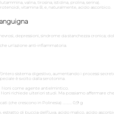
glutammina, valina, tirosina, istidina, prolina, serina).
rotenoidi, vitamina B, e, naturalmente, acido ascorbico.
sanguigna
evrosi, depressioni, sindrome da stanchezza cronica; dolore,
che un’azione anti-infiammatoria.
ll\’intero sistema digestivo, aumentando i processi secret
speciale è svolto dalla serotonina.
 il Noni come agente antielmintico.
Noni richiede ulteriori studi. Ma possiamo affermare ch
cati (che crescono in Polinesia) ………… 0,9 g
, estratto di buccia dell\’uva, acido malico, acido ascorbic