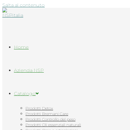
Salta al contenuto
Home
Azienda NSP
Catalogo
Prodotti Detox
Prodotti Bremani Care
Prodotti Controllo del peso
Prodotti Oli essenziali naturali