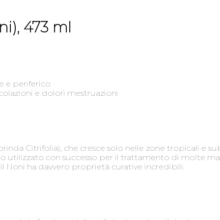
i), 473 ml
e e periferico
ticolazioni e dolori mestruazioni
nda Citrifolia), che cresce solo nelle zone tropicali e sub
to utilizzato con successo per il trattamento di molte mal
 Noni ha davvero proprietà curative incredibili.