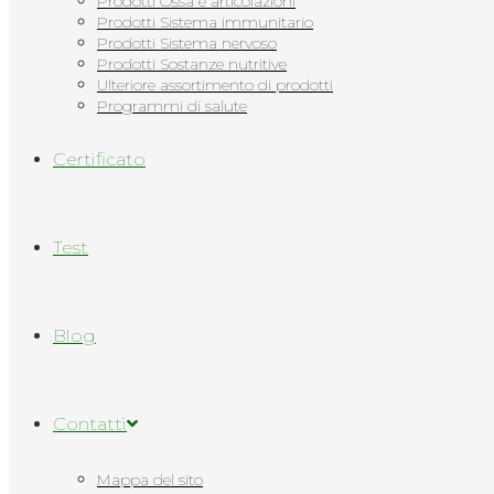
Prodotti Ossa e articolazioni
Prodotti Sistema immunitario
Prodotti Sistema nervoso
Prodotti Sostanze nutritive
Ulteriore assortimento di prodotti
Programmi di salute
Сertificato
Test
Blog
Contatti
Mappa del sito