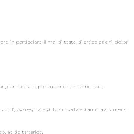
 in particolare, il mal di testa, di articolazioni, dolori
ori, compresa la produzione di enzimi e bile.
e con l\’uso regolare di Noni porta ad ammalarsi meno
o, acido tartarico.