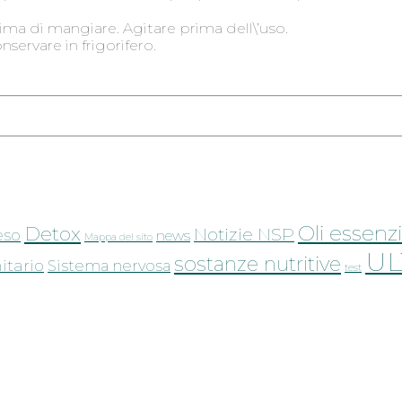
rima di mangiare. Agitare prima dell\’uso.
nservare in frigorifero.
Oli essenzi
Detox
Notizie NSP
eso
news
Mappa del sito
UL
sostanze nutritive
tario
Sistema nervosa
test