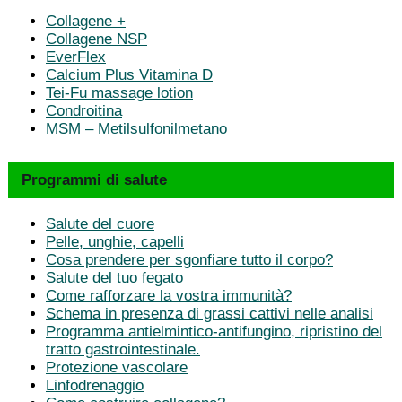
Collagene +
Collagene NSP
EverFlex
Calcium Plus Vitamina D
Tei-Fu massage lotion
Condroitina
MSM – Metilsulfonilmetano
Programmi di salute
Salute del cuore
Pelle, unghie, capelli
Cosa prendere per sgonfiare tutto il corpo?
Salute del tuo fegato
Come rafforzare la vostra immunità?
Schema in presenza di grassi cattivi nelle analisi
Programma antielmintico-antifungino, ripristino del
tratto gastrointestinale.
Protezione vascolare
Linfodrenaggio