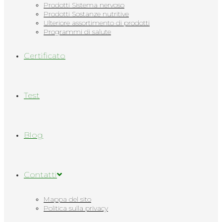
Prodotti Sistema nervoso
Prodotti Sostanze nutritive
Ulteriore assortimento di prodotti
Programmi di salute
Сertificato
Test
Blog
Contatti
Mappa del sito
Politica sulla privacy