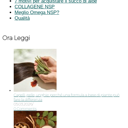
7 motivi per acquistare il succo di aloe
COLLAGENE NSP
Meglio Omega NSP?
Qualità
Ora Leggi
Capelli, pelle, unghie: perché una formula a base di piante può
fare la differenza
05.03.2026
/
0 Comments