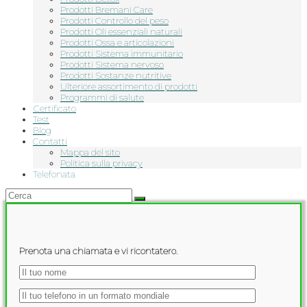
Prodotti Bremani Care
Prodotti Controllo del peso
Prodotti Oli essenziali naturali
Prodotti Ossa e articolazioni
Prodotti Sistema immunitario
Prodotti Sistema nervoso
Prodotti Sostanze nutritive
Ulteriore assortimento di prodotti
Programmi di salute
Сertificato
Test
Blog
Contatti
Mappa del sito
Politica sulla privacy
Telefonata
Prenota una chiamata e vi ricontatero.