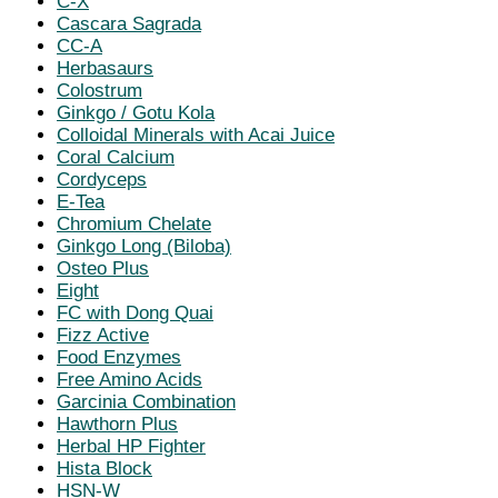
C-X
Cascara Sagrada
CC-A
Herbasaurs
Colostrum
Ginkgo / Gotu Kola
Colloidal Minerals with Acai Juice
Coral Calcium
Cordyceps
E-Tea
Chromium Chelate
Ginkgo Long (Biloba)
Osteo Plus
Eight
FC with Dong Quai
Fizz Active
Food Enzymes
Free Amino Acids
Garcinia Combination
Hawthorn Plus
Herbal HP Fighter
Hista Block
HSN-W