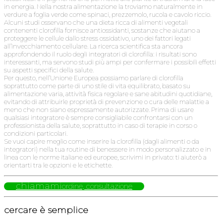
in energia. Nella nostra alimentazione la troviamo naturalmente in
verdure a foglia verde come spinaci, prezzemolo, rucola e cavolo riccio.
Alcuni studi osservano che una dieta ricca di alimenti vegetali
contenenti clorofilla fornisce antiossidanti, sostanze che aiutano a
proteggere le cellule dallo stress ossidativo, uno dei fattori legati
all’invecchiamento cellulare. La ricerca scientifica sta ancora
approfondendo il ruolo degli integratori di clorofilla: i risultati sono
interessanti, ma servono studi più ampi per confermare i possibili effetti
su aspetti specifici della salute.
Per questo, nell’Unione Europea possiamo parlare di clorofilla
soprattutto come parte di uno stile di vita equilibrato, basato su
alimentazione varia, attività fisica regolare e sane abitudini quotidiane,
evitando di attribuirle proprietà di prevenzione o cura delle malattie a
meno che non siano espressamente autorizzate. Prima di usare
qualsiasi integratore è sempre consigliabile confrontarsi con un
professionista della salute, soprattutto in caso di terapie in corso o
condizioni particolari.
Se vuoi capire meglio come inserire la clorofilla (dagli alimenti o da
integratori) nella tua routine di benessere in modo personalizzato e in
linea con le norme italiane ed europee, scrivimi in privato: ti aiuterò a
orientarti tra le opzioni e le etichette.
chiamami
ordine, consultazione
cercare è semplice