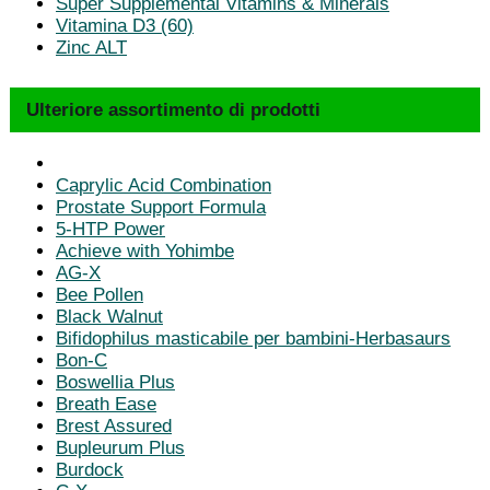
Super Supplemental Vitamins & Minerals
Vitamina D3 (60)
Zinc ALT
Ulteriore assortimento di prodotti
Caprylic Acid Combination
Prostate Support Formula
5-HTP Power
Achieve with Yohimbe
AG-X
Bee Pollen
Black Walnut
Bifidophilus masticabile per bambini-Herbasaurs
Bon-C
Boswellia Plus
Breath Ease
Brest Assured
Bupleurum Plus
Burdock