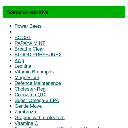
Sostanze nutritive
Power Beets
BOOST
PAPAYA MINT
Breathe Clear
BLOOD PRESSUREX
Kelp
Lecitina
Vitamin B-complex
Magnesium
Defence Maintenance
Cholester-Reg
Coenzima Q10
Super Omega-3 EPA
Gentle Move
Zambroza
Grapine with protectors
Vitamina C