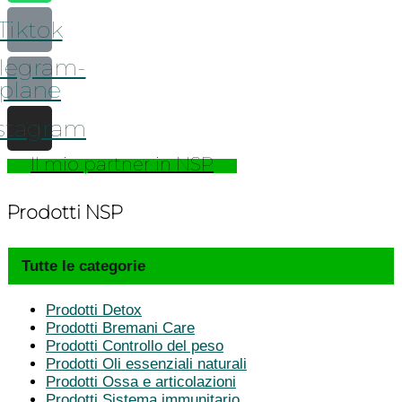
Tiktok
legram-
plane
stagram
Il mio partner in NSP
Prodotti NSP
Tutte le categorie
Prodotti Detox
Prodotti Bremani Care
Prodotti Controllo del peso
Prodotti Oli essenziali naturali
Prodotti Ossa e articolazioni
Prodotti Sistema immunitario