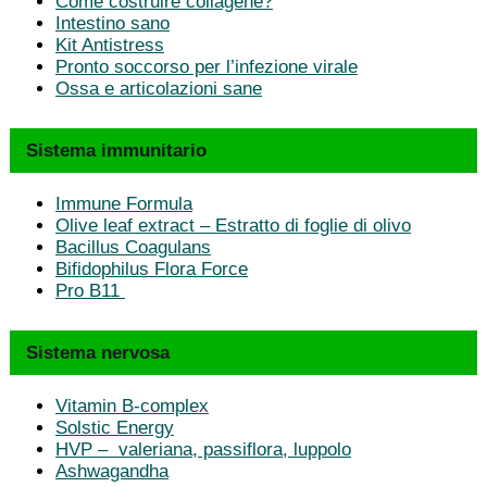
Come costruire collagene?
Intestino sano
Kit Antistress
Pronto soccorso per l’infezione virale
Ossa e articolazioni sane
Sistema immunitario
Immune Formula
Olive leaf extract – Estratto di foglie di olivo
Bacillus Coagulans
Bifidophilus Flora Force
Pro B11
Sistema nervosa
Vitamin B-complex
Solstic Energy
HVP – valeriana, passiflora, luppolo
Ashwagandha