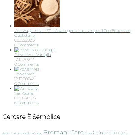
Ashwagandha NSP: L’Adattogeno Naturale per il Tuo Benessere
Quotidiano
03.03.2026
/
0 Comments
Power Meal Vaniglia
12.10.2024
/
0 Comments
Power Meal
12.10.2024
/
0 Comments
Vari-Gone
02.08.2024
/
0 Comments
Cercare È Semplice
Bremani Care
Controllo del
Articoli
Azienda NSP
blog
Casa