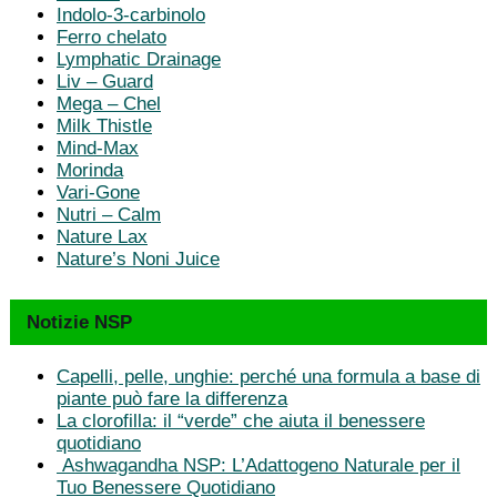
Indolo-3-carbinolo
Ferro chelato
Lymphatic Drainage
Liv – Guard
Mega – Chel
Milk Thistle
Mind-Max
Morinda
Vari-Gone
Nutri – Calm
Nature Lax
Nature’s Noni Juice
Notizie NSP
Capelli, pelle, unghie: perché una formula a base di
piante può fare la differenza
La clorofilla: il “verde” che aiuta il benessere
quotidiano
Ashwagandha NSP: L’Adattogeno Naturale per il
Tuo Benessere Quotidiano