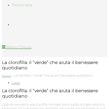
Telefonata
Menu
Chiudi
La clorofilla: il “verde” che aiuta il benessere
quotidiano
Home
»
La clorofilla: il “verde” che aiuta il benessere quotidiano
Categoria
News
dell'articolo:
La clorofilla: il “verde” che aiuta il benessere
quotidiano
Quando pensiamo alla clorofilla, immaginiamo subito le foglie verdi e la
fotosintesi: è il pigmento che permette alle piante di trasformare la luce