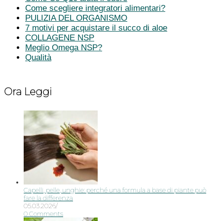
Come scegliere integratori alimentari?
PULIZIA DEL ORGANISMO
7 motivi per acquistare il succo di aloe
COLLAGENE NSP
Meglio Omega NSP?
Qualità
Ora Leggi
Capelli, pelle, unghie: perché una formula a base di piante può
fare la differenza
05.03.2026
/
0 Comments