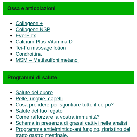
Ossa e articolazioni
Collagene +
Collagene NSP
EverFlex
Calcium Plus Vitamina D
Tei-Fu massage lotion
Condroitina
MSM – Metilsulfonilmetano
Programmi di salute
Salute del cuore
Pelle, unghie, capelli
Cosa prendere per sgonfiare tutto il corpo?
Salute del tuo fegato
Come rafforzare la vostra immunità?
Schema in presenza di grassi cattivi nelle analisi
Programma antielmintico-antifungino, ripristino del
tratto gastrointestinale.