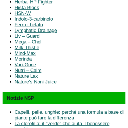
Herbal HP Fighter
Hista Block
HSN-W
Indolo-3-carbinolo
Ferro chelato
Lymphatic Drainage
Liv – Guard
Mega – Chel
Milk Thistle
Mind-Max
Morinda
Vari-Gone
Nutri – Calm
Nature Lax
Nature’s Noni Juice
Notizie NSP
Capelli, pelle, unghie: perché una formula a base di
piante può fare la differenza
La clorofilla: il “verde” che aiuta il benessere