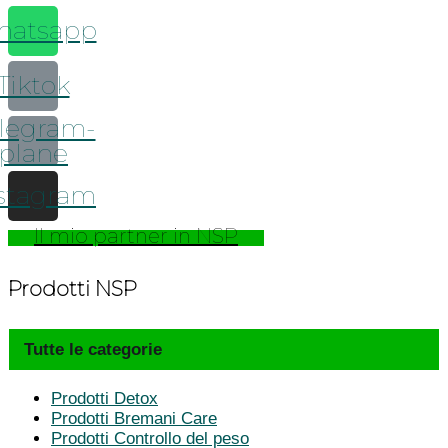
hatsapp
Tiktok
legram-
plane
stagram
Il mio partner in NSP
Prodotti NSP
Tutte le categorie
Prodotti Detox
Prodotti Bremani Care
Prodotti Controllo del peso