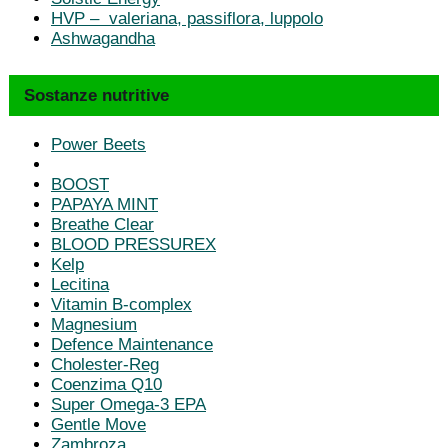
HVP – valeriana, passiflora, luppolo
Ashwagandha
Sostanze nutritive
Power Beets
BOOST
PAPAYA MINT
Breathe Clear
BLOOD PRESSUREX
Kelp
Lecitina
Vitamin B-complex
Magnesium
Defence Maintenance
Cholester-Reg
Coenzima Q10
Super Omega-3 EPA
Gentle Move
Zambroza