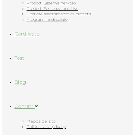
Prodotti Sistema nervoso
Prodotti Sostanze nutritive
Ulteriore assortimento di prodotti
Programmi di salute
Сertificato
Test
Blog
Contatti
Mappa del sito
Politica sulla privacy