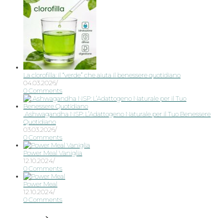
La clorofilla: il “verde” che aiuta il benessere quotidiano
04.03.2026
/
0 Comments
Ashwagandha NSP: L’Adattogeno Naturale per il Tuo Benessere
Quotidiano
03.03.2026
/
0 Comments
Power Meal Vaniglia
12.10.2024
/
0 Comments
Power Meal
12.10.2024
/
0 Comments