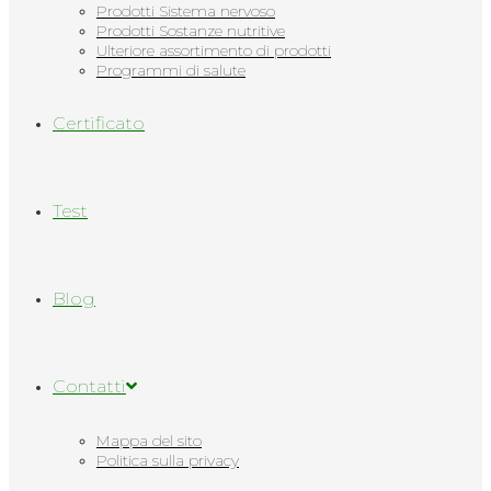
Prodotti Sistema nervoso
Prodotti Sostanze nutritive
Ulteriore assortimento di prodotti
Programmi di salute
Сertificato
Test
Blog
Contatti
Mappa del sito
Politica sulla privacy