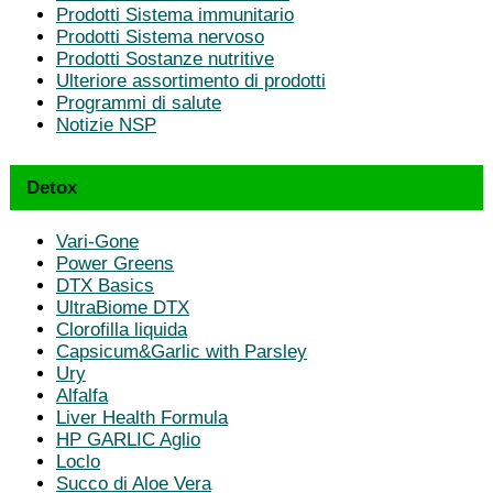
Prodotti Sistema immunitario
Prodotti Sistema nervoso
Prodotti Sostanze nutritive
Ulteriore assortimento di prodotti
Programmi di salute
Notizie NSP
Detox
Vari-Gone
Power Greens
DTX Basics
UltraBiome DTX
Clorofilla liquida
Capsicum&Garlic with Parsley
Ury
Alfalfa
Liver Health Formula
HP GARLIC Aglio
Loclo
Succo di Aloe Vera