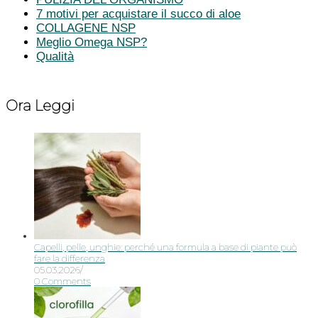
7 motivi per acquistare il succo di aloe
COLLAGENE NSP
Meglio Omega NSP?
Qualità
Ora Leggi
Capelli, pelle, unghie: perché una formula a base di piante può
fare la differenza
05.03.2026
/
0 Comments