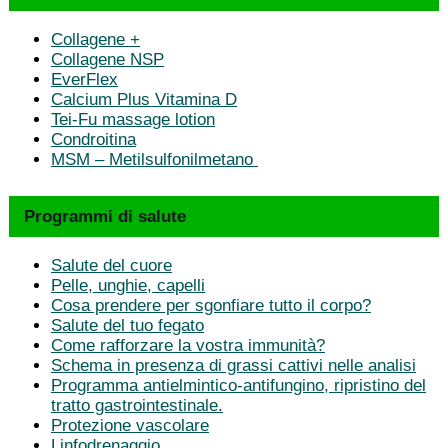
Collagene +
Collagene NSP
EverFlex
Calcium Plus Vitamina D
Tei-Fu massage lotion
Condroitina
MSM – Metilsulfonilmetano
Programmi di salute
Salute del cuore
Pelle, unghie, capelli
Cosa prendere per sgonfiare tutto il corpo?
Salute del tuo fegato
Come rafforzare la vostra immunità?
Schema in presenza di grassi cattivi nelle analisi
Programma antielmintico-antifungino, ripristino del
tratto gastrointestinale.
Protezione vascolare
Linfodrenaggio