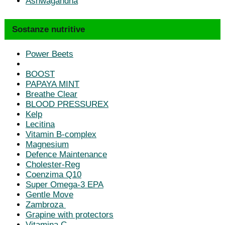
Ashwagandha
Sostanze nutritive
Power Beets
BOOST
PAPAYA MINT
Breathe Clear
BLOOD PRESSUREX
Kelp
Lecitina
Vitamin B-complex
Magnesium
Defence Maintenance
Cholester-Reg
Coenzima Q10
Super Omega-3 EPA
Gentle Move
Zambroza
Grapine with protectors
Vitamina C