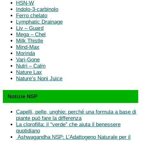
HSN-W
Indolo-3-carbinolo
Ferro chelato
Lymphatic Drainage
Liv – Guard
Mega – Chel
Milk Thistle
Mind-Max
Morinda
Vari-Gone
Nutri – Calm
Nature Lax
Nature’s Noni Juice
Notizie NSP
Capelli, pelle, unghie: perché una formula a base di
piante può fare la differenza
La clorofilla: il “verde” che aiuta il benessere
quotidiano
Ashwagandha NSP: L’Adattogeno Naturale per il