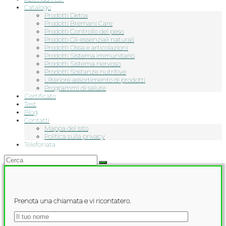
Catalogo
Prodotti Detox
Prodotti Bremani Care
Prodotti Controllo del peso
Prodotti Oli essenziali naturali
Prodotti Ossa e articolazioni
Prodotti Sistema immunitario
Prodotti Sistema nervoso
Prodotti Sostanze nutritive
Ulteriore assortimento di prodotti
Programmi di salute
Сertificato
Test
Blog
Contatti
Mappa del sito
Politica sulla privacy
Telefonata
Prenota una chiamata e vi ricontatero.