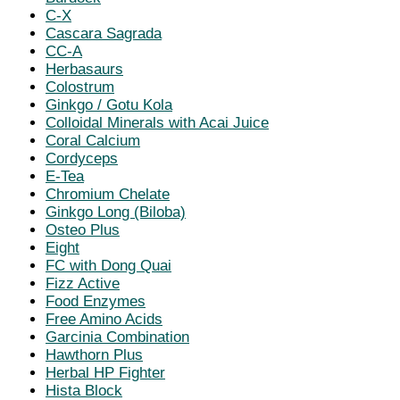
C-X
Cascara Sagrada
CC-A
Herbasaurs
Colostrum
Ginkgo / Gotu Kola
Colloidal Minerals with Acai Juice
Coral Calcium
Cordyceps
E-Tea
Chromium Chelate
Ginkgo Long (Biloba)
Osteo Plus
Eight
FC with Dong Quai
Fizz Active
Food Enzymes
Free Amino Acids
Garcinia Combination
Hawthorn Plus
Herbal HP Fighter
Hista Block