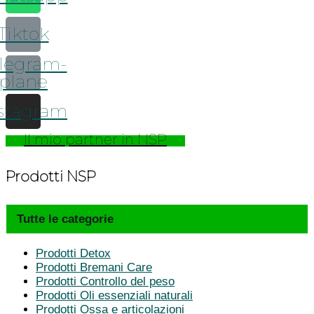
Tiktok
legram-
plane
stagram
Il mio partner in NSP
Prodotti NSP
Tutte le categorie
Prodotti Detox
Prodotti Bremani Care
Prodotti Controllo del peso
Prodotti Oli essenziali naturali
Prodotti Ossa e articolazioni