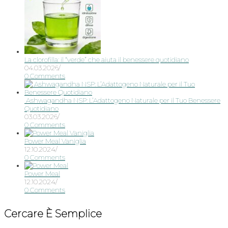
La clorofilla: il “verde” che aiuta il benessere quotidiano
04.03.2026
/
0 Comments
Ashwagandha NSP: L’Adattogeno Naturale per il Tuo Benessere
Quotidiano
03.03.2026
/
0 Comments
Power Meal Vaniglia
12.10.2024
/
0 Comments
Power Meal
12.10.2024
/
0 Comments
Cercare È Semplice